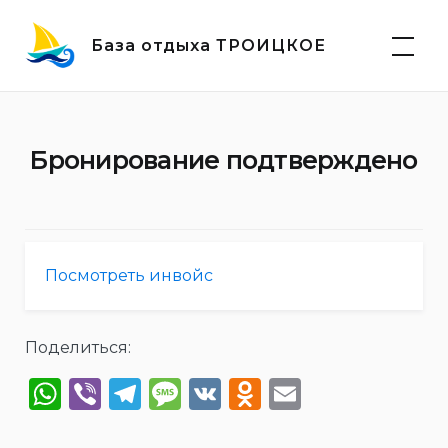
Skip
to
База отдыха ТРОИЦКОЕ
content
Бронирование подтверждено
Посмотреть инвойс
Поделиться:
WhatsApp
Viber
Telegram
Message
VK
Odnoklassn
Email