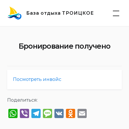
Skip
to
База отдыха ТРОИЦКОЕ
content
Бронирование получено
Посмотреть инвойс
Поделиться:
WhatsApp
Viber
Telegram
Message
VK
Odnoklassn
Email